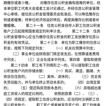
期缴存或者少缴。 对缴存住房公积金确有困难的单位，经
本单位职工代表大会或者工会讨论通过，并经住房公积金管理
中心审核，报住房公积金管理委员会批准后，可以降低缴存比
例或者缓缴；待单位经济效益好转后，再提高缴存比例或者补
缴缓缴。 第二十一条 住房公积金自存入职工住房公积金
账户之日起按照国家规定的利率计息。 第二十二条 住房
公积金管理中心应当为缴存住房公积金的职工发放缴存住房公
积金的有效凭证。 第二十三条 单位为职工缴存的住房公
积金，按照下列规定列支： （一）机关在预算中列支；
（二）事业单位由财政部门核定收支后，在预算或者费用
中列支； （三）企业在成本中列支。 第四章 提取和使用
第二十四条 职工有下列情形之一的，可以提取职工住房
公积金账户内的存储余额： （一）购买、建造、翻建、大
修自住住房的； （二）离休、退休的； （三）完全丧
失劳动能力，并与单位终止劳动关系的； （四）出境定居
的； （五）偿还购房贷款本息的； （六）房租超出家
庭工资收入的规定比例的。 依照前款第（二）、（三）、
（四）项规定，提取职工住房公积金的，应当同时注销职工住
房公积金账户。 职工死亡或者被宣告死亡的，职工的继承