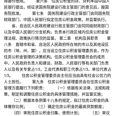
得挪作他用。 第六条 住房公积金的存、贷利率由中国人
民银行提出，经征求国务院建设行政主管部门的意见后，报国
务院批准。 第七条 国务院建设行政主管部门会同国务院
财政部门、中国人民银行拟定住房公积金政策，并监督执行。
省、自治区人民政府建设行政主管部门会同同级财政部门
以及中国人民银行分支机构，负责本行政区域内住房公积金管
理法规、政策执行情况的监督。 第二章 机构及其职责 第
八条 直辖市和省、自治区人民政府所在地的市以及其他设区
的市（地、州、盟），应当设立住房公积金管理委员会，作为
住房公积金管理的决策机构。住房公积金管理委员会的成员
中，人民政府负责人和建设、财政、人民银行等有关部门负责
人以及有关专家占1/3，工会代表和职工代表占1/3，单位代表占
1/3。 住房公积金管理委员会主任应当由具有社会公信力的
人士担任。 第九条 住房公积金管理委员会在住房公积金
管理方面履行下列职责： （一）依据有关法律、法规和政
策，制定和调整住房公积金的具体管理措施，并监督实施；
（二）根据本条例第十八条的规定，拟订住房公积金的具
体缴存比例； （三）确定住房公积金的最高贷款额度；
（四）审批住房公积金归集、使用计划； （五）审议