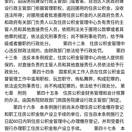
金的，由国务院建设行政主管部门或者省、自治区人民政府建
设行政主管部门依据管理职权，追回挪用的住房公积金，没收
违法所得；对挪用或者批准挪用住房公积金的人民政府负责人
和政府有关部门负责人以及住房公积金管理中心负有责任的主
管人员和其他直接责任人员，依照刑法关于挪用公款罪或者其
他罪的规定，依法追究刑事责任；尚不够刑事处罚的，给予降
级或者撤职的行政处分。 第四十二条 住房公积金管理中
心违反财政法规的，由财政部门依法给予行政处罚。 第四
十三条 违反本条例规定，住房公积金管理中心向他人提供担
保的，对直接负责的主管人员和其他直接责任人员依法给予行
政处分。 第四十四条 国家机关工作人员在住房公积金监
督管理工作中滥用职权、玩忽职守、徇私舞弊，构成犯罪的，
依法追究刑事责任；尚不构成犯罪的，依法给予行政处分。 第
七章 附则 第四十五条 住房公积金财务管理和会计核算
的办法，由国务院财政部门商国务院建设行政主管部门制定。
第四十六条 本条例施行前尚未办理住房公积金缴存登记
和职工住房公积金账户设立手续的单位，应当自本条例施行之
日起60日内到住房公积金管理中心办理缴存登记，并到受委托
银行办理职工住房公积金账户设立手续。 第四十七条 本