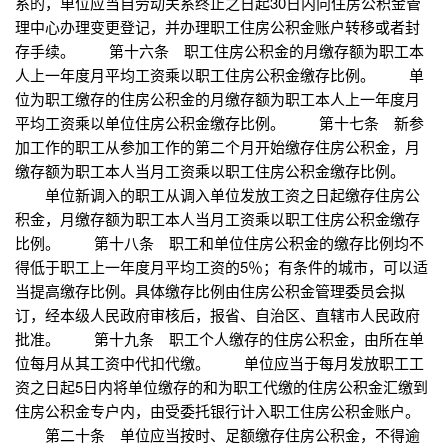
系的，单位应当自劳动关系终止之日起30日内向住房公积金管
理中心办理变更登记，并办理职工住房公积金账户转移或者封
存手续。 第十六条 职工住房公积金的月缴存额为职工本
人上一年度月平均工资乘以职工住房公积金缴存比例。 单
位为职工缴存的住房公积金的月缴存额为职工本人上一年度月
平均工资乘以单位住房公积金缴存比例。 第十七条 新参
加工作的职工从参加工作的第二个月开始缴存住房公积金，月
缴存额为职工本人当月工资乘以职工住房公积金缴存比例。
单位新调入的职工从调入单位发放工资之日起缴存住房公
积金，月缴存额为职工本人当月工资乘以职工住房公积金缴存
比例。 第十八条 职工和单位住房公积金的缴存比例均不
得低于职工上一年度月平均工资的5％；有条件的城市，可以适
当提高缴存比例。具体缴存比例由住房公积金管理委员会拟
订，经本级人民政府审核后，报省、自治区、直辖市人民政府
批准。 第十九条 职工个人缴存的住房公积金，由所在单
位每月从其工资中代扣代缴。 单位应当于每月发放职工工
资之日起5日内将单位缴存的和为职工代缴的住房公积金汇缴到
住房公积金专户内，由受委托银行计入职工住房公积金账户。
第二十条 单位应当按时、足额缴存住房公积金，不得逾