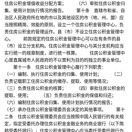
住房公积金增值收益分配方案； （六）审批住房公积金归
集、使用计划执行情况的报告。 第十条 直辖市和省、自
治区人民政府所在地的市以及其他设区的市（地、州、盟）应
当按照精简、效能的原则，设立一个住房公积金管理中心，负
责住房公积金的管理运作。县（市）不设立住房公积金管理中
心。 前款规定的住房公积金管理中心可以在有条件的县
（市）设立分支机构。住房公积金管理中心与其分支机构应当
实行统一的规章制度，进行统一核算。 住房公积金管理中
心是直属城市人民政府的不以营利为目的的独立的事业单位。
第十一条 住房公积金管理中心履行下列职责：
（一）编制、执行住房公积金的归集、使用计划； （二）
负责记载职工住房公积金的缴存、提取、使用等情况；
（三）负责住房公积金的核算； （四）审批住房公积金的
提取、使用； （五）负责住房公积金的保值和归还；
（六）编制住房公积金归集、使用计划执行情况的报告；
（七）承办住房公积金管理委员会决定的其他事项。 第十
二条 住房公积金管理委员会应当按照中国人民银行的有关规
定，指定受委托办理住房公积金金融业务的商业银行（以下简
称受委托银行）；住房公积金管理中心应当委托受委托银行办