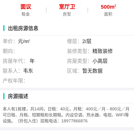
面议
室
厅
卫
500m
2
租金
房型
面积
出租房源信息
单价：
元/m
楼层：
2/层
2
朝向：
装修类型：
精致装修
房屋年代：
年
房屋类型：
小高层
联系人：
韦东
区域：
暂无数据
产权年限：
房源描述
本人有1栋楼，共14间，日租：40元，月租：400元／月﹣800元／月
可日租、月租、短期租和长期租。内设空调、热水器、电视、WIFI等
设施。（拎包入住）招租电话：18977866876