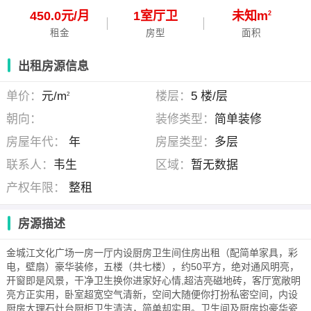
450.0元/月
1
室
厅
卫
未知m
2
租金
房型
面积
出租房源信息
单价：
元/m
楼层：
5 楼/层
2
朝向：
装修类型：
简单装修
房屋年代：
年
房屋类型：
多层
联系人：
韦生
区域：
暂无数据
产权年限：
整租
房源描述
金城江文化广场一房一厅内设厨房卫生间住房出租（配简单家具，彩
电，壁扇）豪华装修，五楼（共七楼），约50平方，绝对通风明亮，
开窗即是风景，干净卫生换你进家好心情,超洁亮磁地砖，客厅宽敞明
亮方正实用，卧室超宽空气清新，空间大随便你打扮私密空间，内设
厨房大理石灶台厨柜卫生清洁，简单却实用。卫生间及厨房均豪华瓷