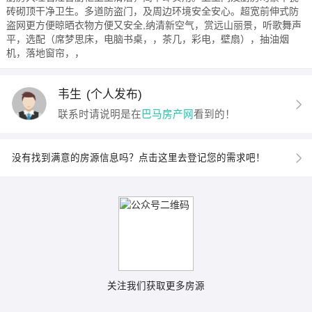
砖砌顶干净卫生。多道防盗门，及周边环境安全安心。超宽前伸式防
盗网更方便晾晒衣物方便又安全,纳清新空气，赏远山丽景，听歌舞声
平，选配（席梦思床，电脑书桌，，茶几，彩电，壁扇），抽油烟
机，落地窗帘，，
韦生
(个人发布)
联系时请说明是在
巴马房产网
看到的！
没有找到满意的房源信息吗？点击这里去登记您的需求吧！
关注我们获取更多房源