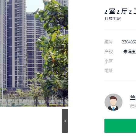
2 室 2 厅 2
11 楼/共层
编号
220406
产权
未满五
小区
地址
兰
(
>