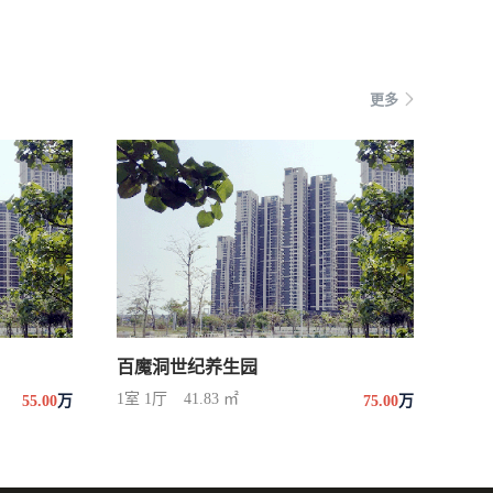
更多
百魔洞世纪养生园
1室 1厅
41.83 ㎡
55.00
万
75.00
万